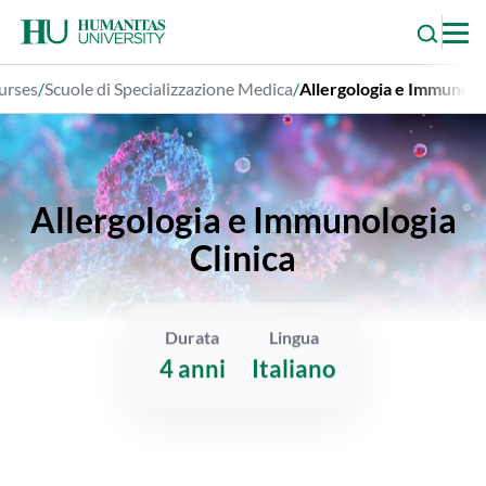
Skip
to
content
urses
/
Scuole di Specializzazione Medica
/
Allergologia e Immunolog
Allergologia e Immunologia
Clinica
Durata
Lingua
4 anni
Italiano