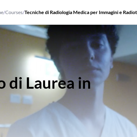
e
/
Courses
/
Tecniche di Radiologia Medica per Immagini e Radio
 di Laurea in
Tecni
ogia Medica per Imm
Radioterapia