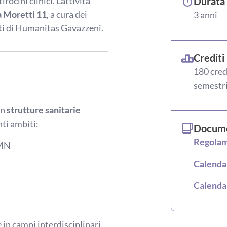
irocini clinici. L’attività
Durata 
a Moretti 11
, a cura dei
3 anni
sti di Humanitas Gavazzeni.
Crediti
180 cred
semestr
in
strutture sanitarie
nti ambiti:
Docume
Regolam
RMN
Calenda
Calenda
in campi interdisciplinari,