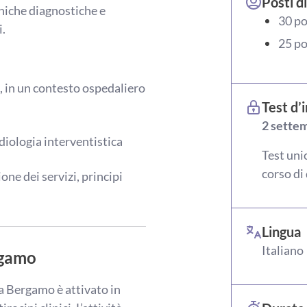
Posti di
niche diagnostiche e
30 po
i.
25 po
, in un contesto ospedaliero
Test d’
2 sette
iologia interventistica
Test uni
corso di 
one dei servizi, principi
Lingua
Italiano
rgamo
 a Bergamo è attivato in