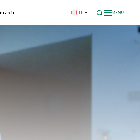
terapia
IT
MENU
che di
agini e