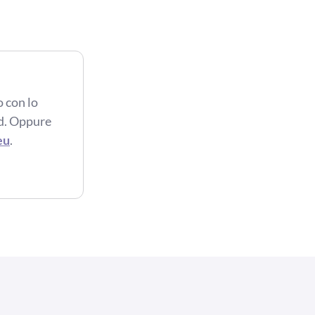
 con lo
d. Oppure
eu
.