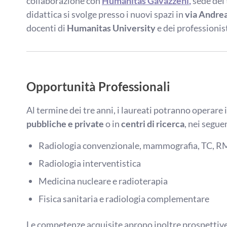
collaborazione con
Humanitas Gavazzeni
,
sede dei t
didattica si svolge presso i nuovi spazi in
via Andre
docenti di
Humanitas University
e dei professioni
Opportunità Professionali
Al termine dei tre anni, i laureati potranno operare 
pubbliche e private
o in
centri di ricerca
, nei segue
Radiologia convenzionale, mammografia, TC, 
Radiologia interventistica
Medicina nucleare e radioterapia
Fisica sanitaria e radiologia complementare
Le competenze acquisite aprono inoltre prospettive 