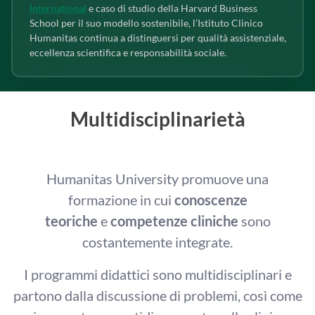
International
e caso di studio della Harvard Business
School per il suo modello sostenibile, l’Istituto Clinico
Humanitas continua a distinguersi per qualità assistenziale,
eccellenza scientifica e responsabilità sociale.
Multidisciplinarietà
Humanitas University promuove una
formazione in cui
conoscenze
teoriche
e
competenze cliniche
sono
costantemente integrate.
I programmi didattici sono multidisciplinari e
partono dalla discussione di problemi, così come