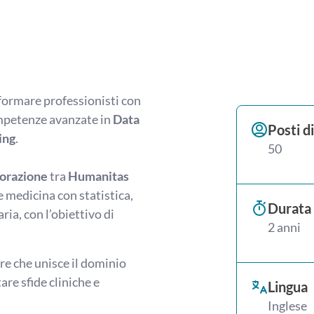
 formare professionisti con
ompetenze avanzate in
Data
Posti di
ing
.
50
borazione
tra
Humanitas
e medicina con statistica,
Durata
ia, con l’obiettivo di
2 anni
are che unisce il dominio
are sfide cliniche e
Lingua
Inglese