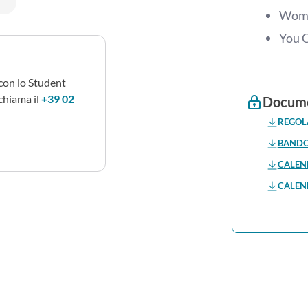
Wome
You C
con lo Student
chiama il
+39 02
Docume
REGOLA
BANDO 
CALEN
CALEN