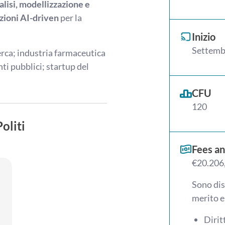
alisi, modellizzazione e
uzioni AI-driven
per la
Inizio
Settemb
cerca; industria farmaceutica
nti pubblici; startup del
CFU
120
oliti
Fees an
€20.206
Sono dis
merito e
Dirit