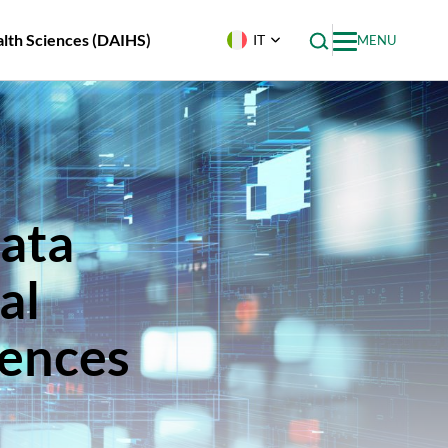
ealth Sciences (DAIHS)
IT
MENU
Data
al
iences