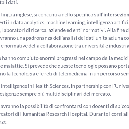
tali dati.
 lingua inglese, si concentra nello specifico
sull’intersezion
perti in data analytics, machine learning, intelligenza artifi
laboratori di ricerca, aziende ed enti normativi. Alla fine d
. Avranno una padronanza dell’analisi dei dati unita ad una c
e e normative della collaborazione tra università e industria
co hanno compiuto enormi progressi nel campo della medic
e malattie. Si prevede che queste tecnologie possano portar
 la tecnologia e le reti di telemedicina in un percorso se
 Intelligence in Health Sciences, in partnership con l’Unive
e esigenze sempre più multidisciplinari del mercato.
vranno la possibilità di confrontarsi con docenti di spicc
cercatori di Humanitas Research Hospital. Durante i corsi a
nze.