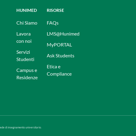
HUNIMED
RISORSE
Chi Siamo
FAQs
Lavora
LMS@Hunimed
con noi
MyPORTAL
Servizi
Ask Students
Studenti
Etica e
Campus e
Compliance
Residenze
sede di insegnamento universitario.