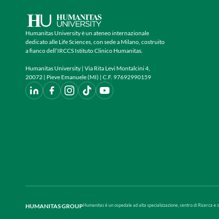
Humanitas University è un ateneo internazionale
dedicato alle Life Sciences, con sede a Milano, costruito
a fianco dell’IRCCS Istituto Clinico Humanitas.
Humanitas University | Via Rita Levi Montalcini 4,
20072 | Pieve Emanuele (MI) | C.F. 97692990159
HUMANITAS GROUP
Humanitas è un ospedale ad alta specializzazione, centro di Ricerca e 