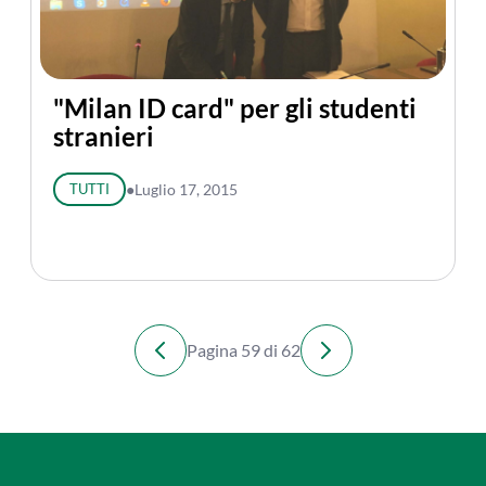
"Milan ID card" per gli studenti
stranieri
TUTTI
●
Luglio 17, 2015
Pagina 59 di 62