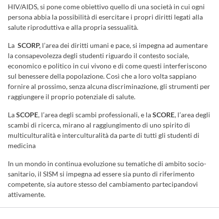
HIV/AIDS, si pone come obiettivo quello di una società in cui ogni
persona abbia la possibilità di esercitare i propri diritti legati alla
salute riproduttiva e alla propria sessualità.
La
SCORP,
l’area dei diritti umani e pace, si impegna ad aumentare
la consapevolezza degli studenti riguardo il contesto sociale,
economico e politico in cui vivono e di come questi interferiscono
sul benessere della popolazione. Così che a loro volta sappiano
fornire al prossimo, senza alcuna discriminazione, gli strumenti per
raggiungere il proprio potenziale di salute.
La
SCOPE
, l’area degli scambi professionali, e la
SCORE
, l’area degli
scambi di ricerca, mirano al raggiungimento di uno spirito di
multiculturalità e interculturalità da parte di tutti gli studenti di
medicina
In un mondo in continua evoluzione su tematiche di ambito socio-
sanitario, il SISM si impegna ad essere sia punto di riferimento
competente, sia autore stesso del cambiamento partecipandovi
attivamente.