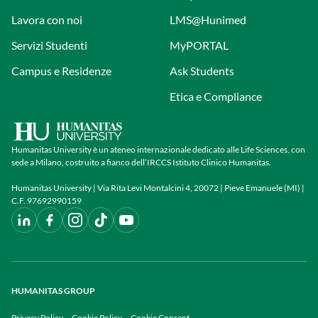
Lavora con noi
LMS@Hunimed
Servizi Studenti
MyPORTAL
Campus e Residenze
Ask Students
Etica e Compliance
Humanitas University è un ateneo internazionale dedicato alle Life Sciences, con
sede a Milano, costruito a fianco dell’IRCCS Istituto Clinico Humanitas.
Humanitas University | Via Rita Levi Montalcini 4, 20072 | Pieve Emanuele (MI) |
C.F. 97692990159
HUMANITAS GROUP
Privacy Policy
Cookie Policy
Cookie Consent