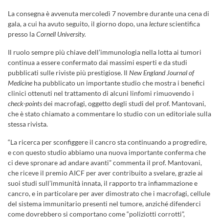
La consegna è avvenuta mercoledì 7 novembre durante una cena di
gala, a cui ha avuto seguito, il giorno dopo, una
lecture
scientifica
presso la
Cornell University.
Il ruolo sempre più chiave dell’immunologia nella lotta ai tumori
continua a essere confermato dai massimi esperti e da studi
pubblicati sulle riviste più prestigiose. Il
New England Journal of
Medicine
ha pubblicato un importante studio che mostra i benefici
clinici ottenuti nel trattamento di alcuni linfomi rimuovendo i
check-points
dei macrofagi, oggetto degli studi del prof. Mantovani,
che è stato chiamato a commentare lo studio con un editoriale sulla
stessa rivista.
“La ricerca per sconfiggere il cancro sta continuando a progredire,
e con questo studio abbiamo una nuova importante conferma che
ci deve spronare ad andare avanti” commenta il prof. Mantovani,
che riceve il premio AICF per aver contribuito a svelare, grazie ai
suoi studi sull’immunità innata, il rapporto tra infiammazione e
cancro, e in particolare per aver dimostrato che i macrofagi, cellule
del sistema immunitario presenti nel tumore, anziché difenderci
come dovrebbero si comportano come “poliziotti corrotti”,