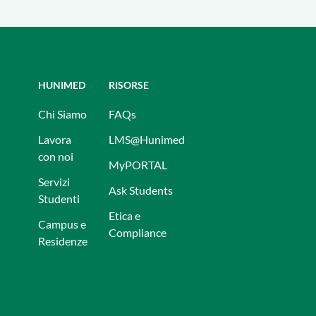
HUNIMED
RISORSE
Chi Siamo
FAQs
Lavora
LMS@Hunimed
con noi
MyPORTAL
Servizi
Ask Students
Studenti
Etica e
Campus e
Compliance
Residenze