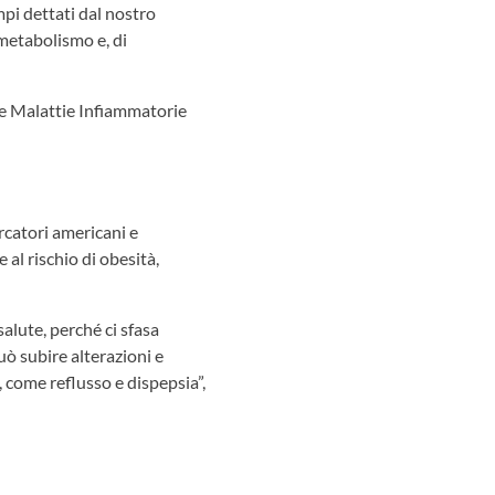
mpi dettati dal nostro
 metabolismo e, di
le Malattie Infiammatorie
ercatori americani e
al rischio di obesità,
alute, perché ci sfasa
uò subire alterazioni e
, come reflusso e dispepsia”,