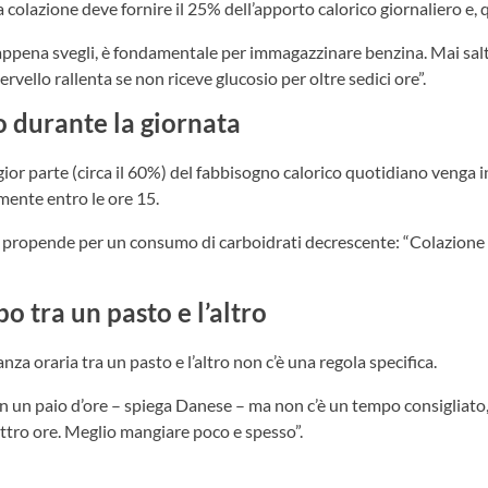
a colazione deve fornire il 25% dell’apporto calorico giornaliero e, 
appena svegli, è fondamentale per immagazzinare benzina. Mai salt
ervello rallenta se non riceve glucosio per oltre sedici ore”.
o durante la giornata
or parte (circa il 60%) del fabbisogno calorico quotidiano venga i
mente entro le ore 15.
e propende per un consumo di carboidrati decrescente: “Colazione d
o tra un pasto e l’altro
nza oraria tra un pasto e l’altro non c’è una regola specifica.
in un paio d’ore – spiega Danese – ma non c’è un tempo consigliat
ttro ore. Meglio mangiare poco e spesso”.