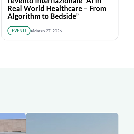
l’evento internazionale “AI in
Real World Healthcare – From
Algorithm to Bedside”
EVENTI
●
Marzo 27, 2026