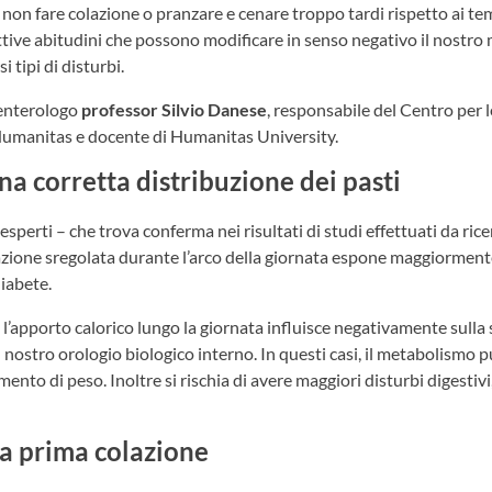
, non fare colazione o pranzare e cenare troppo tardi rispetto ai te
ttive abitudini che possono modificare in senso negativo il nostro
 tipi di disturbi.
oenterologo
professor
Silvio Danese
, responsabile del Centro per 
 Humanitas e docente di Humanitas University.
na corretta distribuzione dei pasti
 esperti – che trova conferma nei risultati di studi effettuati da ric
azione sregolata durante l’arco della giornata espone maggiormente 
diabete.
l’apporto calorico lungo la giornata influisce negativamente sulla s
l nostro orologio biologico interno. In questi casi, il metabolismo p
mento di peso. Inoltre si rischia di avere maggiori disturbi digestivi
la prima colazione