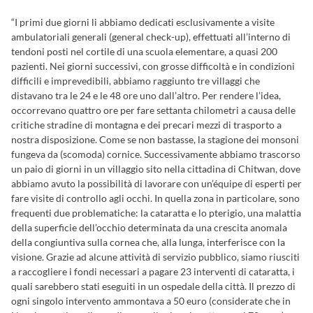
“I primi due giorni li abbiamo dedicati esclusivamente a visite
ambulatoriali generali (general check-up), effettuati all’interno di
tendoni posti nel cortile di una scuola elementare, a quasi 200
pazienti. Nei giorni successivi, con grosse difficoltà e in condizioni
difficili e imprevedibili, abbiamo raggiunto tre villaggi che
distavano tra le 24 e le 48 ore uno dall’altro. Per rendere l’idea,
occorrevano quattro ore per fare settanta chilometri a causa delle
critiche stradine di montagna e dei precari mezzi di trasporto a
nostra disposizione. Come se non bastasse, la stagione dei monsoni
fungeva da (scomoda) cornice. Successivamente abbiamo trascorso
un paio di giorni in un villaggio sito nella cittadina di Chitwan, dove
abbiamo avuto la possibilità di lavorare con un’équipe di esperti per
fare visite di controllo agli occhi. In quella zona in particolare, sono
frequenti due problematiche: la cataratta e lo pterigio, una malattia
della superficie dell’occhio determinata da una crescita anomala
della congiuntiva sulla cornea che, alla lunga, interferisce con la
visione. Grazie ad alcune attività di servizio pubblico, siamo riusciti
a raccogliere i fondi necessari a pagare 23 interventi di cataratta, i
quali sarebbero stati eseguiti in un ospedale della città. Il prezzo di
ogni singolo intervento ammontava a 50 euro (considerate che in