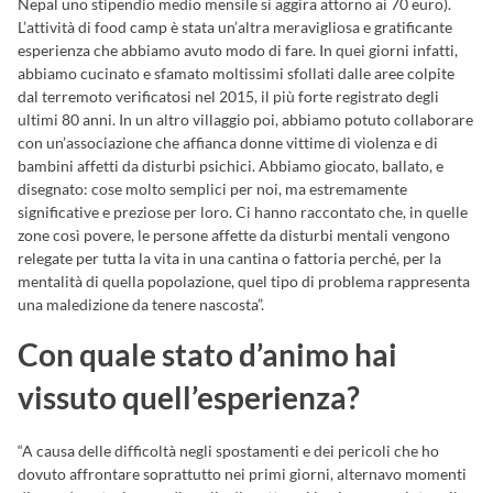
Nepal uno stipendio medio mensile si aggira attorno ai 70 euro).
L’attività di food camp è stata un’altra meravigliosa e gratificante
esperienza che abbiamo avuto modo di fare. In quei giorni infatti,
abbiamo cucinato e sfamato moltissimi sfollati dalle aree colpite
dal terremoto verificatosi nel 2015, il più forte registrato degli
ultimi 80 anni. In un altro villaggio poi, abbiamo potuto collaborare
con un’associazione che affianca donne vittime di violenza e di
bambini affetti da disturbi psichici. Abbiamo giocato, ballato, e
disegnato: cose molto semplici per noi, ma estremamente
significative e preziose per loro. Ci hanno raccontato che, in quelle
zone così povere, le persone affette da disturbi mentali vengono
relegate per tutta la vita in una cantina o fattoria perché, per la
mentalità di quella popolazione, quel tipo di problema rappresenta
una maledizione da tenere nascosta”.
Con quale stato d’animo hai
vissuto quell’esperienza?
“A causa delle difficoltà negli spostamenti e dei pericoli che ho
dovuto affrontare soprattutto nei primi giorni, alternavo momenti