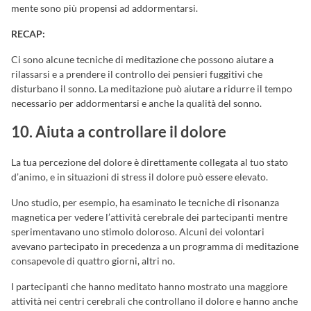
mente sono più propensi ad addormentarsi.
RECAP:
Ci sono alcune tecniche di meditazione che possono aiutare a
rilassarsi e a prendere il controllo dei pensieri fuggitivi che
disturbano il sonno. La meditazione può aiutare a ridurre il tempo
necessario per addormentarsi e anche la qualità del sonno.
10. Aiuta a controllare il dolore
La tua percezione del dolore è direttamente collegata al tuo stato
d’animo, e in situazioni di stress il dolore può essere elevato.
Uno studio, per esempio, ha esaminato le tecniche di risonanza
magnetica per vedere l’attività cerebrale dei partecipanti mentre
sperimentavano uno stimolo doloroso. Alcuni dei volontari
avevano partecipato in precedenza a un programma di meditazione
consapevole di quattro giorni, altri no.
I partecipanti che hanno meditato hanno mostrato una maggiore
attività nei centri cerebrali che controllano il dolore e hanno anche