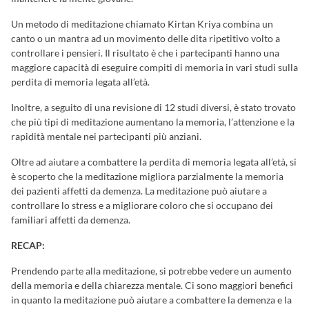
Un metodo di meditazione chiamato Kirtan Kriya combina un
canto o un mantra ad un movimento delle dita ripetitivo volto a
controllare i pensieri. Il risultato è che i partecipanti hanno una
maggiore capacità di eseguire compiti di memoria in vari studi sulla
perdita di memoria legata all’età.
Inoltre, a seguito di una revisione di 12 studi diversi, è stato trovato
che più tipi di meditazione aumentano la memoria, l’attenzione e la
rapidità mentale nei partecipanti più anziani.
Oltre ad aiutare a combattere la perdita di memoria legata all’età, si
è scoperto che la meditazione migliora parzialmente la memoria
dei pazienti affetti da demenza. La meditazione può aiutare a
controllare lo stress e a migliorare coloro che si occupano dei
familiari affetti da demenza.
RECAP:
Prendendo parte alla meditazione, si potrebbe vedere un aumento
della memoria e della chiarezza mentale. Ci sono maggiori benefici
in quanto la meditazione può aiutare a combattere la demenza e la