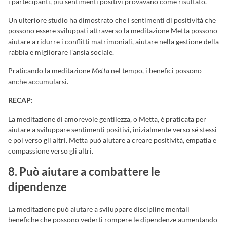
i partecipanti, più sentimenti positivi provavano come risultato.
Un ulteriore studio ha dimostrato che i sentimenti di positività che
possono essere sviluppati attraverso la meditazione Metta possono
aiutare a ridurre i conflitti matrimoniali, aiutare nella gestione della
rabbia e migliorare l’ansia sociale.
Praticando la meditazione
Metta
nel tempo, i benefici possono
anche accumularsi.
RECAP:
La meditazione di amorevole gentilezza, o Metta, è praticata per
aiutare a sviluppare sentimenti positivi, inizialmente verso sé stessi
e poi verso gli altri. Metta può aiutare a creare positività, empatia e
compassione verso gli altri.
8. Può aiutare a combattere le
dipendenze
La meditazione può aiutare a sviluppare discipline mentali
benefiche che possono vederti rompere le dipendenze aumentando