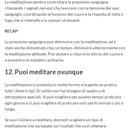
La meditazione sembra controllare la pressione sanguigna
rilassando i segnali nervosi che lavorano con la tensione dei vasi
sanguigni, coordinando le funzioni del cuore e la risposta di lotta o
fuga che si intensifica in scenari stressanti.
RECAP:
La pressione sanguigna può diminuire con la meditazione, ed è
stato anche dimostrato che col tempo, diminuirà ulteriormente con
la meditazione abituale. Può aiutare a ridurre lo sforzo del cuore e
a prevenire le malattie cardiache.
12. Puoi meditare ovunque
La meditazione si presenta in molte forme, e la gente ne pratica
tutti i diversi tipi. Di solito non hai bisogno di spazio o di
attrezzature speciali. Si può scegliere per quanto tempo praticare
ogni giorno e si può scegliere di praticare solo pochi minuti o più a
lungo.
Se vuoi iniziare a meditare, dovresti scegliere un tipo di
meditazione che sia basato sui risultati che vuoi ottenere.