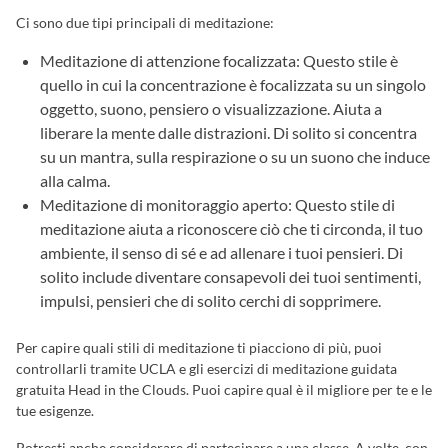
Ci sono due tipi principali di meditazione:
Meditazione di attenzione focalizzata: Questo stile è
quello in cui la concentrazione è focalizzata su un singolo
oggetto, suono, pensiero o visualizzazione. Aiuta a
liberare la mente dalle distrazioni. Di solito si concentra
su un mantra, sulla respirazione o su un suono che induce
alla calma.
Meditazione di monitoraggio aperto: Questo stile di
meditazione aiuta a riconoscere ciò che ti circonda, il tuo
ambiente, il senso di sé e ad allenare i tuoi pensieri. Di
solito include diventare consapevoli dei tuoi sentimenti,
impulsi, pensieri che di solito cerchi di sopprimere.
Per capire quali stili di meditazione ti piacciono di più, puoi
controllarli tramite UCLA e gli esercizi di meditazione guidata
gratuita Head in the Clouds. Puoi capire qual è il migliore per te e le
tue esigenze.
Potresti anche considerare di partecipare a una classe. A volte, con