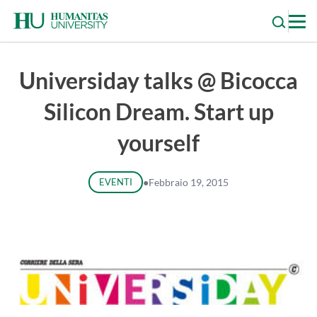
Skip
to
content
Universiday talks @ Bicocca
Silicon Dream. Start up
yourself
EVENTI
●
Febbraio 19, 2015