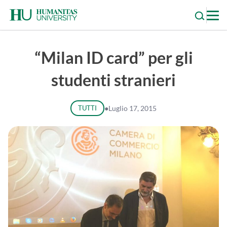
Skip
to
content
“Milan ID card” per gli
studenti stranieri
TUTTI
●
Luglio 17, 2015