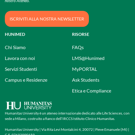
nostro Ateneo.
ISCRIVITI ALLA NOSTRA NEWSLETTER
HUNIMED
RISORSE
Chi Siamo
FAQs
Lavora con noi
LMS@Hunimed
Servizi Studenti
MyPORTAL
Campus e Residenze
Ask Students
Etica e Compliance
Humanitas University è un ateneo internazionale dedicato alle Life Sciences, con
sede a Milano, costruito a fianco dell’IRCCS Istituto Clinico Humanitas.
Humanitas University | Via Rita Levi Montalcini 4, 20072 | Pieve Emanuele (MI) |
C.F. 97692990159