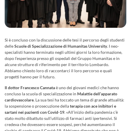
Si è concluso con la discussione delle tesi il percorso degli studenti
delle
Scuole di Specializzazione di Humanitas University
. I neo-
specialisti hanno terminato negli ultimi giorni la loro formazione,
dopo l’esperienza presso gli ospedali del Gruppo Humanitas e in
alcune strutture di riferimento per il territorio Lombardo.
Abbiamo chiesto loro di raccontarci il loro percorso e quali
progetti hanno per il futuro.
Il dottor Francesco Cannata
è uno dei giovani medici che hanno
concluso la scuola di specializzazione in
Malattie dell’apparato
cardiovascolare
. La sua tesi ha toccato un tema di grande attualità:
la sospensione o prosecuzione della
terapia con ace inibitori e
sartani nei pazienti con Covid-19
. «All’inizio della pandemia c’è
stato molto dibattuto sull’utilizzo di farmaci anti ipertensivi. Si
credeva che dovessero essere sospesi, perché aumentavano il
rischio di contrarre il Covid-19. Abbiamo dimostrato che non è