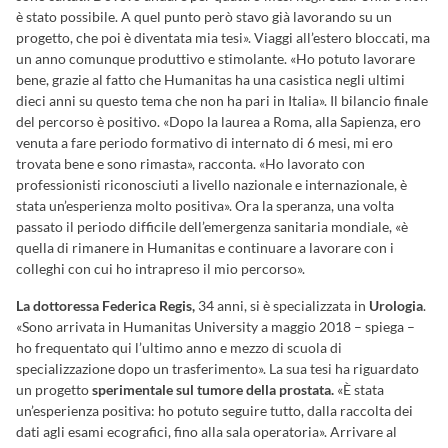
è stato possibile. A quel punto però stavo già lavorando su un
progetto, che poi è diventata mia tesi». Viaggi all’estero bloccati, ma
un anno comunque produttivo e stimolante. «Ho potuto lavorare
bene, grazie al fatto che Humanitas ha una casistica negli ultimi
dieci anni su questo tema che non ha pari in Italia». Il bilancio finale
del percorso è positivo. «Dopo la laurea a Roma, alla Sapienza, ero
venuta a fare periodo formativo di internato di 6 mesi, mi ero
trovata bene e sono rimasta», racconta. «Ho lavorato con
professionisti riconosciuti a livello nazionale e internazionale, è
stata un’esperienza molto positiva». Ora la speranza, una volta
passato il periodo difficile dell’emergenza sanitaria mondiale, «è
quella di rimanere in Humanitas e continuare a lavorare con i
colleghi con cui ho intrapreso il mio percorso».
La dottoressa Federica Regis,
34 anni, si è specializzata in
Urologia
.
«Sono arrivata in Humanitas University a maggio 2018 – spiega –
ho frequentato qui l’ultimo anno e mezzo di scuola di
specializzazione dopo un trasferimento». La sua tesi ha riguardato
un progetto
sperimentale sul tumore della prostata.
«È stata
un’esperienza positiva: ho potuto seguire tutto, dalla raccolta dei
dati agli esami ecografici, fino alla sala operatoria». Arrivare al