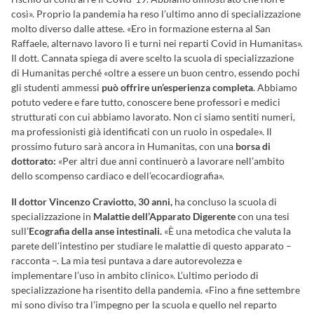
così». Proprio la pandemia ha reso l’ultimo anno di specializzazione
molto diverso dalle attese. «Ero in formazione esterna al San
Raffaele, alternavo lavoro lì e turni nei reparti Covid in Humanitas».
Il dott. Cannata spiega di avere scelto la scuola di specializzazione
di Humanitas perché «oltre a essere un buon centro, essendo pochi
gli studenti ammessi
può offrire un’esperienza completa
. Abbiamo
potuto vedere e fare tutto, conoscere bene professori e medici
strutturati con cui abbiamo lavorato. Non ci siamo sentiti numeri,
ma professionisti già identificati con un ruolo in ospedale». Il
prossimo futuro sarà ancora in Humanitas, con una
borsa di
dottorato:
«Per altri due anni continuerò a lavorare nell’ambito
dello scompenso cardiaco e dell’ecocardiografia».
Il dottor Vincenzo Craviotto, 30 anni,
ha concluso la scuola di
specializzazione in
Malattie dell’Apparato Digerente
con una tesi
sull’
Ecografia della anse intestinali.
«È una metodica che valuta la
parete dell’intestino per studiare le malattie di questo apparato –
racconta –. La mia tesi puntava a dare autorevolezza e
implementare l’uso in ambito clinico». L’ultimo periodo di
specializzazione ha risentito della pandemia. «Fino a fine settembre
mi sono diviso tra l’impegno per la scuola e quello nel reparto