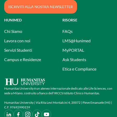
ISCRIVITI ALLA NOSTRA NEWSLETTER
HUNIMED
RISORSE
Chi Siamo
FAQs
Lavora con noi
LMS@Hunimed
Servizi Studenti
MyPORTAL
Campus e Residenze
Ask Students
Etica e Compliance
Humanitas University è un ateneo internazionale dedicato alle Life Sciences, con
sede a Milano, costruito a fianco dell’IRCCS Istituto Clinico Humanitas.
Humanitas University | Via Rita Levi Montalcini 4, 20072 | Pieve Emanuele (MI) |
C.F. 97692990159