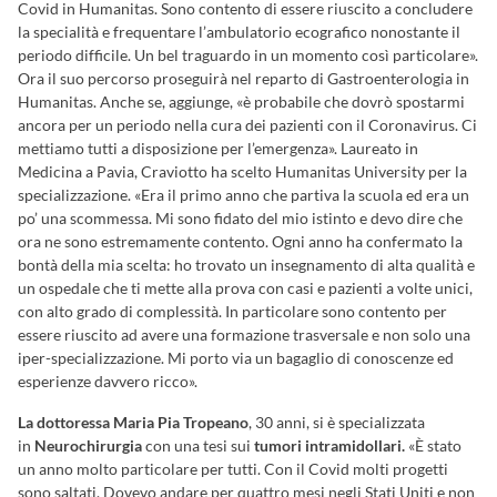
Covid in Humanitas. Sono contento di essere riuscito a concludere
la specialità e frequentare l’ambulatorio ecografico nonostante il
periodo difficile. Un bel traguardo in un momento così particolare».
Ora il suo percorso proseguirà nel reparto di Gastroenterologia in
Humanitas. Anche se, aggiunge, «è probabile che dovrò spostarmi
ancora per un periodo nella cura dei pazienti con il Coronavirus. Ci
mettiamo tutti a disposizione per l’emergenza». Laureato in
Medicina a Pavia, Craviotto ha scelto Humanitas University per la
specializzazione. «Era il primo anno che partiva la scuola ed era un
po’ una scommessa. Mi sono fidato del mio istinto e devo dire che
ora ne sono estremamente contento. Ogni anno ha confermato la
bontà della mia scelta: ho trovato un insegnamento di alta qualità e
un ospedale che ti mette alla prova con casi e pazienti a volte unici,
con alto grado di complessità. In particolare sono contento per
essere riuscito ad avere una formazione trasversale e non solo una
iper-specializzazione. Mi porto via un bagaglio di conoscenze ed
esperienze davvero ricco».
La dottoressa
Maria Pia Tropeano
, 30 anni, si è specializzata
in
Neurochirurgia
con una tesi sui
tumori intramidollari.
«È stato
un anno molto particolare per tutti. Con il Covid molti progetti
sono saltati. Dovevo andare per quattro mesi negli Stati Uniti e non