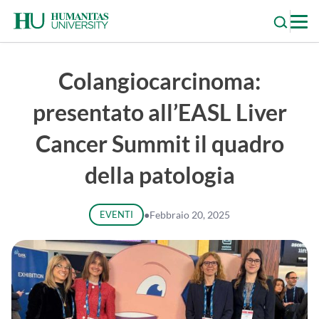
Skip
to
content
Colangiocarcinoma:
presentato all’EASL Liver
Cancer Summit il quadro
della patologia
EVENTI
●
Febbraio 20, 2025