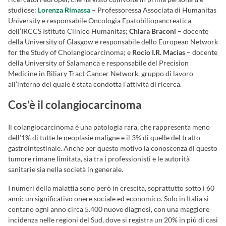
studiose:
Lorenza Rimassa
– Professoressa Associata di Humanitas
University e responsabile Oncologia Epatobiliopancreatica
dell’IRCCS Istituto Clinico Humanitas;
Chiara Braconi
– docente
della University of Glasgow e responsabile dello European Network
for the Study of Cholangiocarcinoma; e
Rocio I.R. Macias
– docente
della University of Salamanca e responsabile del Precision
Medicine in Biliary Tract Cancer Network, gruppo di lavoro
all’interno del quale è stata condotta l’attività di ricerca.
Cos’è il colangiocarcinoma
Il colangiocarcinoma è una patologia rara, che rappresenta meno
dell’1% di tutte le neoplasie maligne e il 3% di quelle del tratto
gastrointestinale. Anche per questo motivo la conoscenza di questo
tumore rimane limitata, sia tra i professionisti e le autorità
sanitarie sia nella società in generale.
I numeri della malattia sono però in crescita, soprattutto sotto i 60
anni: un significativo onere sociale ed economico. Solo in Italia si
contano ogni anno circa 5.400 nuove diagnosi, con una maggiore
incidenza nelle regioni del Sud, dove si registra un 20% in più di casi