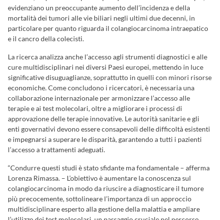
evidenziano un preoccupante aumento dell’incidenza e della
mortalità dei tumori alle vie biliari negli ultimi due decenni, in
particolare per quanto riguarda il colangiocarcinoma intraepatico
e il cancro della colecisti.
La ricerca analizza anche l’accesso agli strumenti diagnostici e alle
cure multidisciplinari nei diversi Paesi europei, mettendo in luce
significative disuguaglianze, soprattutto in quelli con minori risorse
economiche. Come concludono i ricercatori, è necessaria una
collaborazione internazionale per armonizzare l’accesso alle
terapie e ai test molecolari, oltre a migliorare i processi di
approvazione delle terapie innovative. Le autorità sanitarie e gli
enti governativi devono essere consapevoli delle difficoltà esistenti
e impegnarsi a superare le disparità, garantendo a tutti i pazienti
l’accesso a trattamenti adeguati.
“Condurre questi studi è stato sfidante ma fondamentale – afferma
Lorenza Rimassa. – L’obiettivo è aumentare la conoscenza sul
colangiocarcinoma in modo da riuscire a diagnosticare il tumore
più precocemente, sottolineare l’importanza di un approccio
multidisciplinare esperto alla gestione della malattia e ampliare
l’utilizzo dei test molecolari, un passaggio cruciale nel percorso