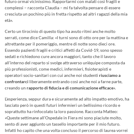
futuro ormai vicinissimo. Rapportarmi con malati così fragili e
complessi – racconta Claudia – mi fa talvolta pensare di essere
cresciuta un pochino più in fretta rispetto ad altri ragazzi della mia
età».
Certo un tirocinio di questo tipo ha avuto ritmi anche molto
serrati, come dice Camilla: «I turni sono di otto ore per la mattina e
altrettante per il pomeriggio, mentre di notte sono dieci ore.
Essendo pazienti fragili e critici affetti da Covid-19, sono spesso
sedati e richiedono cure ancora maggiori, tanto che il lavoro
all’interno del reparto si svolge attraverso un’équipe composta da
più professionisti, come medici, infermieri, fisioterapisti e
operatori socio-sanitari con cui anche noi studenti
riusciamo a
confrontarci
liberamente entrando così anche noi a farne parte,
creando un
rapporto di fiducia e di comunicazione efficace
».
L’esperienza, seppur dura e sicuramente ad alto impatto emotivo, ha
lasciato però in questi futuri infermieri un bellissimo ricordo e
soprattutto ha rinfocolato la loro passione. Racconta Matteo:
«Queste settimane all’Ospedale in Fiera mi sono piaciute molto,
sento di aver aggiunto un tassello importante per il mio futuro.
Infatti ho capito che una volta concluso il percorso di laurea vorrei