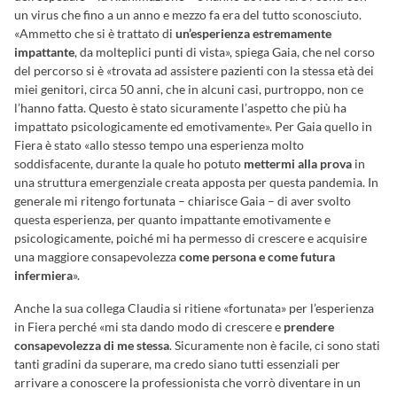
un virus che fino a un anno e mezzo fa era del tutto sconosciuto.
«Ammetto che si è trattato di
un’esperienza estremamente
impattante
, da molteplici punti di vista», spiega Gaia, che nel corso
del percorso si è «trovata ad assistere pazienti con la stessa età dei
miei genitori, circa 50 anni, che in alcuni casi, purtroppo, non ce
l’hanno fatta. Questo è stato sicuramente l’aspetto che più ha
impattato psicologicamente ed emotivamente». Per Gaia quello in
Fiera è stato «allo stesso tempo una esperienza molto
soddisfacente, durante la quale ho potuto
mettermi alla prova
in
una struttura emergenziale creata apposta per questa pandemia. In
generale mi ritengo fortunata – chiarisce Gaia – di aver svolto
questa esperienza, per quanto impattante emotivamente e
psicologicamente, poiché mi ha permesso di crescere e acquisire
una maggiore consapevolezza
come persona e come futura
infermiera
».
Anche la sua collega Claudia si ritiene «fortunata» per l’esperienza
in Fiera perché «mi sta dando modo di crescere e
prendere
consapevolezza di me stessa
. Sicuramente non è facile, ci sono stati
tanti gradini da superare, ma credo siano tutti essenziali per
arrivare a conoscere la professionista che vorrò diventare in un