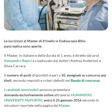
Le iscrizioni al Master di II livello in Endoscopia Bilio-
pancreatica sono aperte.
Il Master, in italiano e della durata di 1 anno, è diretto dal prof.
Alessandro Repici
e coadiuvato dai dottori Andrea Anderloni e
Silvia Carrara.
Il
numero di posti
disponibili è pari a
10, assegnati su concorso per
titoli
, secondo requisiti e criteri definiti nel
Bando di concorso
.
I
candidati ammissibili
possono presentare
domanda esclusivamente online
attraverso
HUMANITAS
UNIVERSITY MyPORTAL
entro il 25 gennaio 2016
secondo le
istruzioni riportate nella pagina del
Master
.