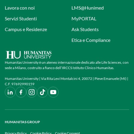
Lavora con noi
LMS@Hunimed
Servizi Studenti
MyPORTAL
Campus e Residenze
Ask Students
Etica e Compliance
Humanitas University è un ateneo internazionale dedicato alle Life Sciences, con
sede a Milano, costruito a fianco dell’IRCCS Istituto Clinico Humanitas.
Humanitas University | Via Rita Levi Montalcini 4, 20072 | Pieve Emanuele (MI) |
C.F. 97692990159
HUMANITAS GROUP
Privacy Policy
Cookie Policy
Cookie Consent