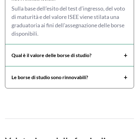
Sulla base dell’esito del test d’ingresso, del voto
di maturità e del valore ISEE viene stilata una
graduatoria ai fini dell’assegnazione delle borse
disponibili.
+
Qual è il valore delle borse di studio?
Tutte le nostre borse di studio coprono
interamente i contributi universitari dovuti
+
Le borse di studio sono rinnovabili?
dallo studente.
I candidati hanno diritto al rinnovo della borsa
di studio per gli anni successivi se raggiungono e
mantengono una media ponderata pari a 25/30 e
superano tutti i CFU previsti dal piano di studi.