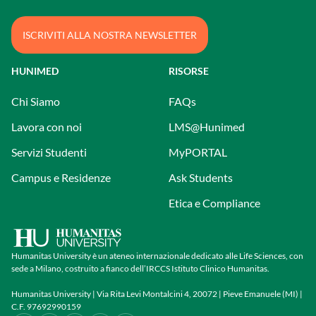
ISCRIVITI ALLA NOSTRA NEWSLETTER
HUNIMED
RISORSE
Chi Siamo
FAQs
Lavora con noi
LMS@Hunimed
Servizi Studenti
MyPORTAL
Campus e Residenze
Ask Students
Etica e Compliance
Humanitas University è un ateneo internazionale dedicato alle Life Sciences, con
sede a Milano, costruito a fianco dell’IRCCS Istituto Clinico Humanitas.
Humanitas University | Via Rita Levi Montalcini 4, 20072 | Pieve Emanuele (MI) |
C.F. 97692990159