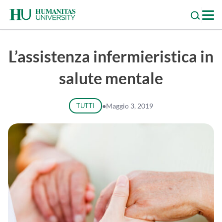
Skip
to
content
L’assistenza infermieristica in
salute mentale
TUTTI
●
Maggio 3, 2019