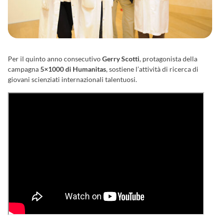
Per il quinto anno consecutivo
Gerry Scotti
, protagonista della
campagna
5×1000 di Humanitas
, sostiene l’attività di ricerca di
giovani scienziati internazionali talentuosi.