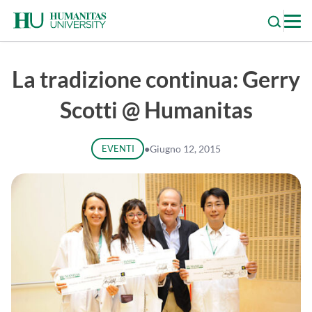
Skip
to
content
La tradizione continua: Gerry
Scotti @ Humanitas
EVENTI
●
Giugno 12, 2015