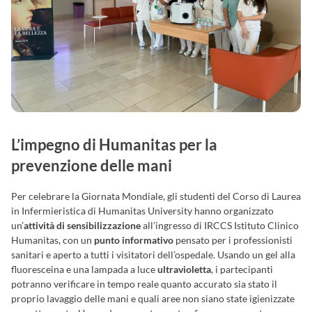
L’impegno di Humanitas per la
prevenzione delle mani
Per celebrare la Giornata Mondiale, gli studenti del Corso di Laurea
in Infermieristica di Humanitas University hanno organizzato
un’
attività di sensibilizzazione
all’ingresso di IRCCS Istituto Clinico
Humanitas, con un
punto informativo
pensato per i professionisti
sanitari e aperto a tutti i visitatori dell’ospedale. Usando un gel alla
fluoresceina e una lampada a luce
ultravioletta
, i partecipanti
potranno verificare in tempo reale quanto accurato sia stato il
proprio lavaggio delle mani e quali aree non siano state igienizzate