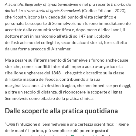
A Scientific Biography of Ignaz Semmelweis
e nel più recente
Il morbo dei
dottori. La strana storia di Ignác Semmelweis
(Codice Edizioni, 2020),
che ricostruiscono la vicenda dal punto di vista scientifico e
personale. Le scoperte di Semmelweis non furono immediatamente
accettate dalla comunità scientifica e, dopo meno di dieci anni, il
dottore morì in manicomio all’età di soli 47 anni, colpito
dell’ostracismo dei colleghi e, secondo alcuni storici, forse affetto
da una forma precoce di Alzheimer.
Ma a pesare sull’internamento di Semmelweis furono anche cause
storiche, come i conflitti interni all’Impero austro-ungarico e la
ribellione ungherese del 1848 – che gettò discredito sulla classe
dirigente magiara dell’epoca, contribuendo alla sua
marginalizzazione. Un destino tragico, che non impedisce però oggi,
a oltre un secolo di distanza, di riconoscere le scoperte di Ignaz
Semmelweis come pilastro della pratica clinica.
Dalle scoperte alla pratica quotidiana
“Oggi l’intuizione di Semmelweis è una certezza scientifica: l’igiene
delle mani è il primo, più semplice e più potente
gesto di