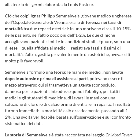
alla teoria dei germi elaborata da Louis Pasteur.
Ciò che colpì Ignaz Philipp Semmelweis, giovane medico ungherese
dell’Ospedale Generale di Vienna, era la
differenza nei tassi di
mortalità
tra due reparti ostetrici: in uno morivano circa il 10-15%
delle pazienti, nell’altro poco più dell’1-2%. Le due cliniche
accoglievano pazienti simili e in condizioni simili. Eppure, solo una
di esse – quella affidata ai medici – registrava tassi altissimi di
mortalità. L’altra, gestita prevalentemente da ostetriche, aveva esiti
molto più favorevoli.
Semmelweis formulò una teoria: le mani dei medici,
non lavate
dopo le autopsie e prima di assistere ai parti
, potevano essere il
mezzo attraverso cui si trasmetteva un agente sconosciuto,
dannoso per le pazienti. Introdusse quindi l’obbligo, per tutti i
medici e gli studenti di medicina, di lavarsi le mani con una
soluzione di cloruro di calcio prima di entrare in reparto. I risultati
furono immediati: la mortalità calò drasticamente, passando all’1-
2%. Una svolta verificabile, basata sull’osservazione e sul confronto
sistematico dei dati.
La
storia di Semmelweis
è stata raccontata nel saggio
Childbed Fever: