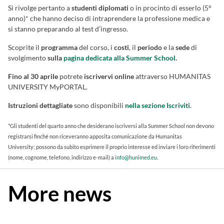
Si rivolge pertanto a
studenti diplomati
o in procinto di esserlo (5°
anno)* che hanno deciso di intraprendere la professione medica e
si stanno preparando al test d’ingresso.
Scoprite il
programma
del corso, i
costi
, il
periodo
e la
sede
di
svolgimento
sulla
pagina dedicata alla Summer School
.
Fino al 30 aprile
potrete
iscrivervi online
attraverso HUMANITAS
UNIVERSITY MyPORTAL.
Istruzioni dettagliate
sono disponibili
nella sezione Iscriviti
.
*Gli studenti del quarto anno che desiderano iscriversi alla Summer School non devono
registrarsi finché non riceveranno apposita comunicazione da Humanitas
University; possono da subito esprimere il proprio interesse ed inviare i loro riferimenti
(nome, cognome, telefono, indirizzo e-mail) a
info@hunimed.eu.
More news