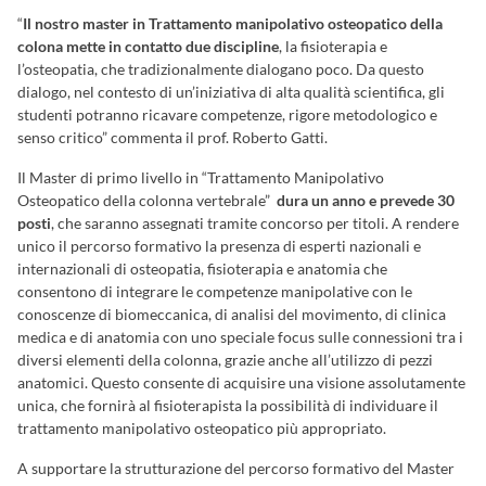
“
Il nostro master in Trattamento manipolativo osteopatico della
colona mette in contatto due discipline
, la fisioterapia e
l’osteopatia, che tradizionalmente dialogano poco. Da questo
dialogo, nel contesto di un’iniziativa di alta qualità scientifica, gli
studenti potranno ricavare competenze, rigore metodologico e
senso critico” commenta il prof. Roberto Gatti.
Il Master di primo livello in “Trattamento Manipolativo
Osteopatico della colonna vertebrale”
dura un anno e prevede 30
posti
, che saranno assegnati tramite concorso per titoli. A rendere
unico il percorso formativo la presenza di esperti nazionali e
internazionali di osteopatia, fisioterapia e anatomia che
consentono di integrare le competenze manipolative con le
conoscenze di biomeccanica, di analisi del movimento, di clinica
medica e di anatomia con uno speciale focus sulle connessioni tra i
diversi elementi della colonna, grazie anche all’utilizzo di pezzi
anatomici. Questo consente di acquisire una visione assolutamente
unica, che fornirà al fisioterapista la possibilità di individuare il
trattamento manipolativo osteopatico più appropriato.
A supportare la strutturazione del percorso formativo del Master