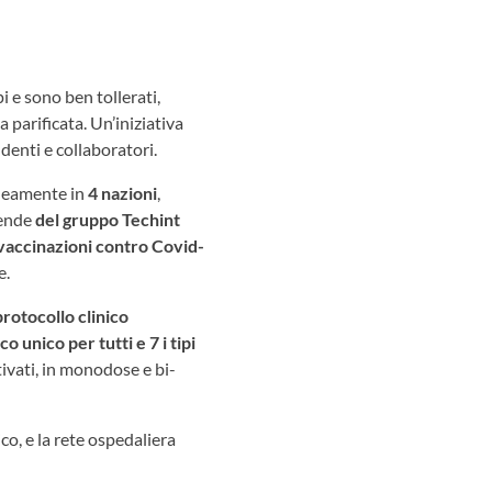
i e sono ben tollerati,
 parificata. Un’iniziativa
denti e collaboratori.
aneamente in
4 nazioni
,
iende
del gruppo Techint
 vaccinazioni contro Covid-
e.
protocollo clinico
ico unico
per tutti e 7 i tipi
ttivati, in monodose e bi-
o, e la rete ospedaliera