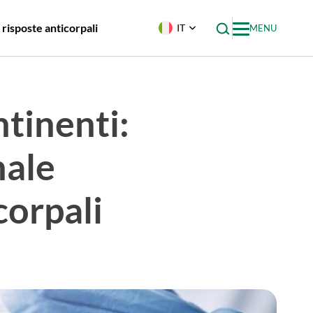
 risposte anticorpali
IT
MENU
ntinenti:
nale
corpali