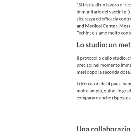
“Si tratta di un lavoro di r
immunitarie dei vaccini più 
sicurezza ed efficacia cont
and Medical Center, Mess
Techint e siamo molto conten
Lo studio: un met
Il protocollo dello studio,
preciso: nel momento immed
mesi dopo la seconda dose,
I ricercatori dei 4 paesi ha
molto ampio, quindi in grado
comparare anche risposte c
LEGGI L’ARTICOLO
Una collaborazio