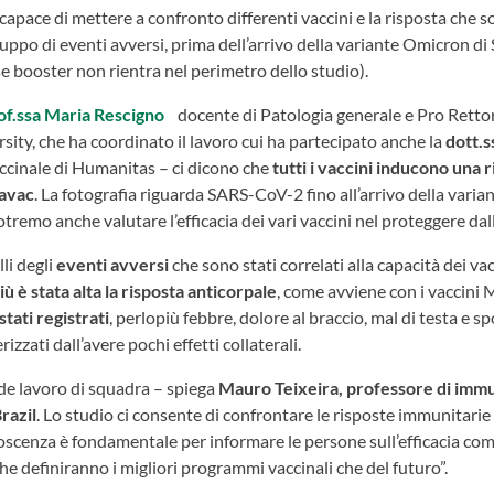
a capace di mettere a confronto differenti vaccini e la risposta che s
luppo di eventi avversi, prima dell’arrivo della variante Omicron di
 booster non rientra nel perimetro dello studio).
of.ssa Maria Rescigno
docente di Patologia generale e Pro Rettore
sity, che ha coordinato il lavoro cui ha partecipato anche la
dott.s
ccinale di Humanitas – ci dicono che
tutti i vaccini inducono una 
avac
. La fotografia riguarda SARS-CoV-2 fino all’arrivo della varia
otremo anche valutare l’efficacia dei vari vaccini nel proteggere dall
lli degli
eventi avversi
che sono stati correlati alla capacità dei va
iù è stata alta la risposta anticorpale
, come avviene con i vaccini
stati registrati
, perlopiù febbre, dolore al braccio, mal di testa e 
zzati dall’avere pochi effetti collaterali.
e lavoro di squadra – spiega
Mauro Teixeira, professore di immu
razil
. Lo studio ci consente di confrontare le risposte immunitarie a 
cenza è fondamentale per informare le persone sull’efficacia comp
he definiranno i migliori programmi vaccinali che del futuro”.