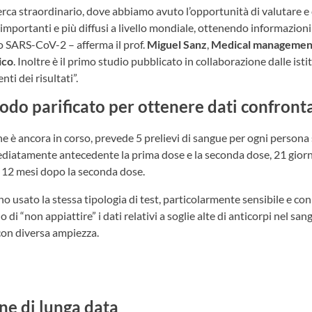
icerca straordinario, dove abbiamo avuto l’opportunità di valutare e
importanti e più diffusi a livello mondiale, ottenendo informazioni 
ro SARS-CoV-2 – afferma il prof.
Miguel Sanz
,
Medical management
ico
. Inoltre è il primo studio pubblicato in collaborazione dalle ist
ti dei risultati”.
odo parificato per ottenere dati confronta
 che è ancora in corso, prevede 5 prelievi di sangue per ogni person
iatamente antecedente la prima dose e la seconda dose, 21 giorn
 12 mesi dopo la seconda dose.
nno usato la stessa tipologia di test, particolarmente sensibile e co
 di “non appiattire” i dati relativi a soglie alte di anticorpi nel s
on diversa ampiezza.
ne di lunga data