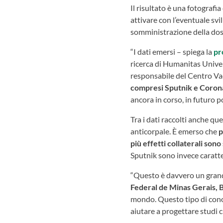
Il risultato è una fotografi
attivare con l’eventuale svi
somministrazione della dose
“I dati emersi – spiega la
pr
ricerca di Humanitas Univer
responsabile del Centro Va
compresi Sputnik e Coron
ancora in corso, in futuro p
Tra i dati raccolti anche que
anticorpale. È emerso che
p
più effetti collaterali sono 
Sputnik sono invece caratteri
“Questo è davvero un grand
Federal de Minas Gerais, B
mondo. Questo tipo di conos
aiutare a progettare studi c