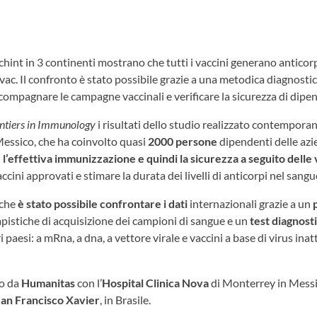
echint in 3 continenti mostrano che tutti i vaccini generano anticorp
c. Il confronto è stato possibile grazie a una metodica diagnostica
compagnare le campagne vaccinali e verificare la sicurezza di dipen
ntiers in Immunology
i risultati dello studio realizzato contempor
 Messico, che ha coinvolto quasi
2000
persone
dipendenti delle az
 l’effettiva immunizzazione e quindi la sicurezza a seguito delle
vaccini approvati e stimare la durata dei livelli di anticorpi nel sangu
 che
è stato possibile confrontare
i dati
internazionali grazie a un
mpistiche di acquisizione dei campioni di sangue e un
test diagnost
i paesi: a mRna, a dna, a vettore virale e vaccini a base di virus ina
to da
Humanitas
con l’
Hospital Clinica Nova
di Monterrey in Messic
San Francisco Xavier
, in Brasile.