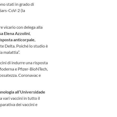
ono stati in grado di
 Sars-CoV-2 (la
 vicario con delega alla
sa Elena Azzolini
,
risposta anticorpale,
nte Delta. Poiché lo studio è
a malattia”.
ccini di indurre una risposta
 Moderna e Pfizer-BioNTech,
spossatezza. Coronavac e
nologia all’Universidade
vari vaccini in tutto il
arativa dei vaccini e