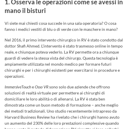
1. Osserva le operazioni come se avessi in
mano il bisturi
Vi siete mai chiesti cosa succede in una sala operatoria? O cosa
fanno i medici vestiti di blu o di verde con le maschere in mano?
Nel 2016, il primo intervento chirurgico in RV è stato condotto dal
dottor Shafi Ahmed. L’intervento è stato trasmesso online in tempo
reale, e chiunque poteva vederlo. La RV permette ora a chiunque
guardi di vedere la stessa vista del chirurgo. Questa tecnologia è
ampiamente utilizzata nel mondo medico per formare futuri
chirurghi e per i chirurghi esistenti per esercitarsi in procedure e
operazioni.
ImmersiveTouch
e
Osso VR
sono solo due aziende che offrono
soluzioni di realtà virtuale per permettere ai chirurghi di
domiciliare le loro abilità o di allenarsi. La RV è stata ben
dimostrata come un buon metodo di formazione – anche meglio
dei metodi tradizionali. Uno studio recentemente intrapreso da
Harvard Business Review ha rivelato che i chirurghi hanno avuto
un aumento del 230% delle loro prestazioni complessive quando