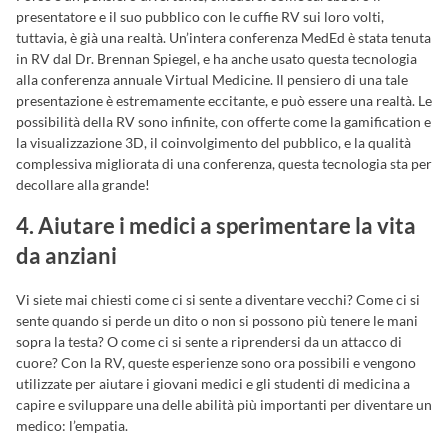
presentatore e il suo pubblico con le cuffie RV sui loro volti,
tuttavia, è già una realtà. Un’intera conferenza MedEd è stata tenuta
in RV dal Dr. Brennan Spiegel, e ha anche usato questa tecnologia
alla conferenza annuale Virtual Medicine. Il pensiero di una tale
presentazione è estremamente eccitante, e può essere una realtà. Le
possibilità della RV sono infinite, con offerte come la gamification e
la visualizzazione 3D, il coinvolgimento del pubblico, e la qualità
complessiva migliorata di una conferenza, questa tecnologia sta per
decollare alla grande!
4. Aiutare i medici a sperimentare la vita
da anziani
Vi siete mai chiesti come ci si sente a diventare vecchi? Come ci si
sente quando si perde un dito o non si possono più tenere le mani
sopra la testa? O come ci si sente a riprendersi da un attacco di
cuore? Con la RV, queste esperienze sono ora possibili e vengono
utilizzate per aiutare i giovani medici e gli studenti di medicina a
capire e sviluppare una delle abilità più importanti per diventare un
medico: l’empatia.