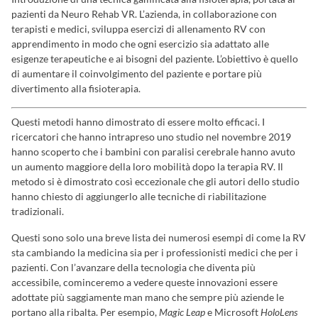
pazienti da Neuro Rehab VR. L’azienda, in collaborazione con
terapisti e medici, sviluppa esercizi di allenamento RV con
apprendimento in modo che ogni esercizio sia adattato alle
esigenze terapeutiche e ai bisogni del paziente. L’obiettivo è quello
di aumentare il coinvolgimento del paziente e portare più
divertimento alla fisioterapia.
Questi metodi hanno dimostrato di essere molto efficaci. I
ricercatori che hanno intrapreso uno studio nel novembre 2019
hanno scoperto che i bambini con paralisi cerebrale hanno avuto
un aumento maggiore della loro mobilità dopo la terapia RV. Il
metodo si è dimostrato così eccezionale che gli autori dello studio
hanno chiesto di aggiungerlo alle tecniche di riabilitazione
tradizionali.
Questi sono solo una breve lista dei numerosi esempi di come la RV
sta cambiando la medicina sia per i professionisti medici che per i
pazienti. Con l’avanzare della tecnologia che diventa più
accessibile, cominceremo a vedere queste innovazioni essere
adottate più saggiamente man mano che sempre più aziende le
portano alla ribalta. Per esempio,
Magic Leap
e Microsoft
HoloLens