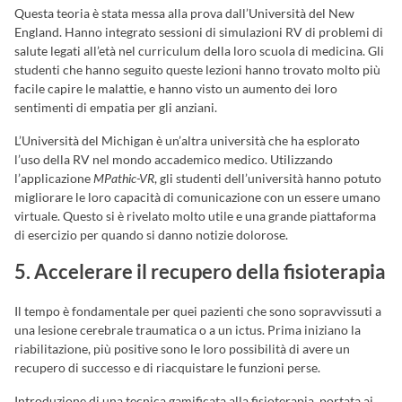
Questa teoria è stata messa alla prova dall’Università del New
England. Hanno integrato sessioni di simulazioni RV di problemi di
salute legati all’età nel curriculum della loro scuola di medicina. Gli
studenti che hanno seguito queste lezioni hanno trovato molto più
facile capire le malattie, e hanno visto un aumento dei loro
sentimenti di empatia per gli anziani.
L’Università del Michigan è un’altra università che ha esplorato
l’uso della RV nel mondo accademico medico. Utilizzando
l’applicazione
MPathic-VR
, gli studenti dell’università hanno potuto
migliorare le loro capacità di comunicazione con un essere umano
virtuale. Questo si è rivelato molto utile e una grande piattaforma
di esercizio per quando si danno notizie dolorose.
5. Accelerare il recupero della fisioterapia
Il tempo è fondamentale per quei pazienti che sono sopravvissuti a
una lesione cerebrale traumatica o a un ictus. Prima iniziano la
riabilitazione, più positive sono le loro possibilità di avere un
recupero di successo e di riacquistare le funzioni perse.
Introduzione di una tecnica gamificata alla fisioterapia, portata ai