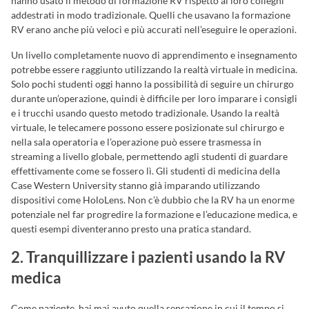
hanno usato il metodo di formazione RV rispetto ai loro colleghi
addestrati in modo tradizionale. Quelli che usavano la formazione
RV erano anche più veloci e più accurati nell’eseguire le operazioni.
Un livello completamente nuovo di apprendimento e insegnamento
potrebbe essere raggiunto utilizzando la realtà virtuale in medicina.
Solo pochi studenti oggi hanno la possibilità di seguire un chirurgo
durante un’operazione, quindi è difficile per loro imparare i consigli
e i trucchi usando questo metodo tradizionale. Usando la realtà
virtuale, le telecamere possono essere posizionate sul chirurgo e
nella sala operatoria e l’operazione può essere trasmessa in
streaming a livello globale, permettendo agli studenti di guardare
effettivamente come se fossero lì. Gli studenti di medicina della
Case Western University stanno già imparando utilizzando
dispositivi come HoloLens. Non c’è dubbio che la RV ha un enorme
potenziale nel far progredire la formazione e l’educazione medica, e
questi esempi diventeranno presto una pratica standard.
2. Tranquillizzare i pazienti usando la RV
medica
Come paziente, hai mai avuto quella sensazione in cui il tempo si