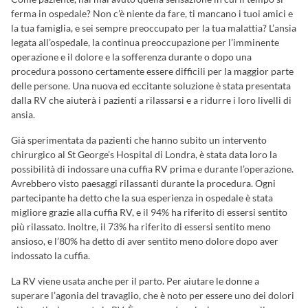
ferma in ospedale? Non c’è niente da fare, ti mancano i tuoi amici e
la tua famiglia, e sei sempre preoccupato per la tua malattia? L’ansia
legata all’ospedale, la continua preoccupazione per l’imminente
operazione e il dolore e la sofferenza durante o dopo una
procedura possono certamente essere difficili per la maggior parte
delle persone. Una nuova ed eccitante soluzione è stata presentata
dalla RV che aiuterà i pazienti a rilassarsi e a ridurre i loro livelli di
ansia.
Già sperimentata da pazienti che hanno subito un intervento
chirurgico al St George’s Hospital di Londra, è stata data loro la
possibilità di indossare una cuffia RV prima e durante l’operazione.
Avrebbero visto paesaggi rilassanti durante la procedura. Ogni
partecipante ha detto che la sua esperienza in ospedale è stata
migliore grazie alla cuffia RV, e il 94% ha riferito di essersi sentito
più rilassato. Inoltre, il 73% ha riferito di essersi sentito meno
ansioso, e l’80% ha detto di aver sentito meno dolore dopo aver
indossato la cuffia.
La RV viene usata anche per il parto. Per aiutare le donne a
superare l’agonia del travaglio, che è noto per essere uno dei dolori