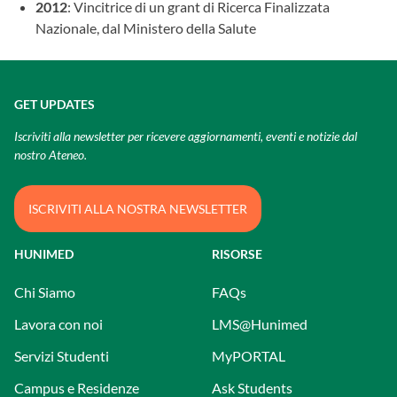
2012
: Vincitrice di un grant di Ricerca Finalizzata
Nazionale, dal Ministero della Salute
GET UPDATES
Iscriviti alla newsletter per ricevere aggiornamenti, eventi e notizie dal
nostro Ateneo.
ISCRIVITI ALLA NOSTRA NEWSLETTER
HUNIMED
RISORSE
Chi Siamo
FAQs
Lavora con noi
LMS@Hunimed
Servizi Studenti
MyPORTAL
Campus e Residenze
Ask Students