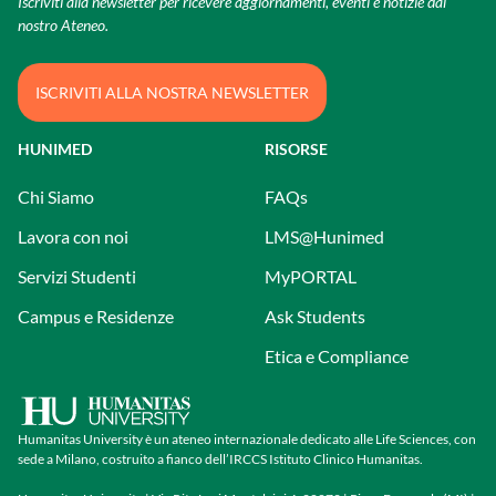
Iscriviti alla newsletter per ricevere aggiornamenti, eventi e notizie dal
nostro Ateneo.
ISCRIVITI ALLA NOSTRA NEWSLETTER
HUNIMED
RISORSE
Chi Siamo
FAQs
Lavora con noi
LMS@Hunimed
Servizi Studenti
MyPORTAL
Campus e Residenze
Ask Students
Etica e Compliance
Humanitas University è un ateneo internazionale dedicato alle Life Sciences, con
sede a Milano, costruito a fianco dell’IRCCS Istituto Clinico Humanitas.