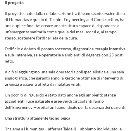
Il progetto
Il progetto, nato dalla collaborazione tra il team tecnico-scientifico
di Humanitas e quello di Techint Engineering and Construction, ha
una duplice finalità: creare una struttura capace di rispondere a
un’emergenza sanitaria come quella dei mesi scorsi e, al tempo
stesso, sostenere l’ordinarietà della cura.
L’edificio è dotato di
pronto soccorso
,
diagnostica
,
terapia intensiva
e sub-intensiva
,
sale operatorie
e ambienti di degenza con 25 posti
letto.
A ciò si aggiungono una sala operatoria polispecialistica e una sala
angiografica, che garantiranno la gestione ottimale di interventi di
urgenza a pazienti affetti da malattie virali.
Un occhio di riguardo è stato dato anche agli ambienti:
stanze
accoglienti
,
luce naturale
e aree verdi
circostanti fanno
dell’Emergency Hospital un luogo ideale per la degenza dei pazienti.
Una struttura altamente tecnologica
“Insieme a Humanitas – afferma Taidelli – abbiamo individuato le