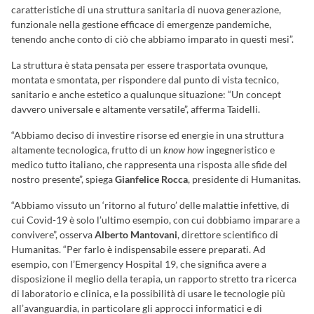
caratteristiche di una struttura sanitaria di nuova generazione,
funzionale nella gestione efficace di emergenze pandemiche,
tenendo anche conto di ciò che abbiamo imparato in questi mesi”.
La struttura è stata pensata per essere trasportata ovunque,
montata e smontata, per rispondere dal punto di vista tecnico,
sanitario e anche estetico a qualunque situazione: “Un concept
davvero universale e altamente versatile”, afferma Taidelli.
“Abbiamo deciso di investire risorse ed energie in una struttura
altamente tecnologica, frutto di un
know how
ingegneristico e
medico tutto italiano, che rappresenta una risposta alle sfide del
nostro presente”, spiega
Gianfelice Rocca
, presidente di Humanitas.
“Abbiamo vissuto un ‘ritorno al futuro’ delle malattie infettive, di
cui Covid-19 è solo l’ultimo esempio, con cui dobbiamo imparare a
convivere”, osserva
Alberto Mantovani
, direttore scientifico di
Humanitas. “Per farlo è indispensabile essere preparati. Ad
esempio, con l’Emergency Hospital 19, che significa avere a
disposizione il meglio della terapia, un rapporto stretto tra ricerca
di laboratorio e clinica, e la possibilità di usare le tecnologie più
all’avanguardia, in particolare gli approcci informatici e di