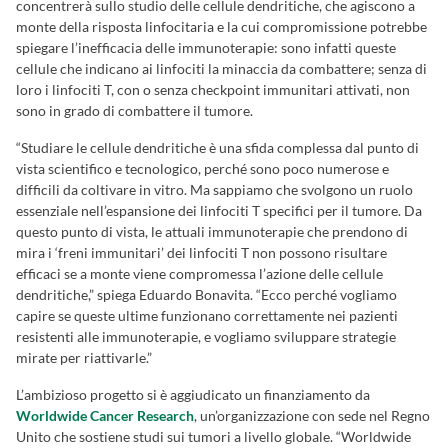
concentrerà sullo studio delle cellule dendritiche, che agiscono a
monte della risposta linfocitaria e la cui compromissione potrebbe
spiegare l’inefficacia delle immunoterapie: sono infatti queste
cellule che indicano ai linfociti la minaccia da combattere; senza di
loro i linfociti T, con o senza checkpoint immunitari attivati, non
sono in grado di combattere il tumore.
“Studiare le cellule dendritiche è una sfida complessa dal punto di
vista scientifico e tecnologico, perché sono poco numerose e
difficili da coltivare in vitro. Ma sappiamo che svolgono un ruolo
essenziale nell’espansione dei linfociti T specifici per il tumore. Da
questo punto di vista, le attuali immunoterapie che prendono di
mira i ‘freni immunitari’ dei linfociti T non possono risultare
efficaci se a monte viene compromessa l’azione delle cellule
dendritiche,” spiega Eduardo Bonavita. “Ecco perché vogliamo
capire se queste ultime funzionano correttamente nei pazienti
resistenti alle immunoterapie, e vogliamo sviluppare strategie
mirate per riattivarle.”
L’ambizioso progetto si è aggiudicato un finanziamento da
Worldwide Cancer Research
, un’organizzazione con sede nel Regno
Unito che sostiene studi sui tumori a livello globale. “Worldwide