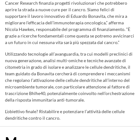
Cancer Research finanzia progetti rivoluzionari che potrebbero
aprire la strada a nuove cure per il cancro. Siamo felici di
supportare il lavoro innovativo di Eduardo Bonavita, che mira a
migliorare l’efficacia dell’immunoterapia oncologica,” afferma
Nicola Hawkes, responsabile del programma di finanziamento. “È
grazie a ricerche fondamentali come questa se potremo avvicinarci
a un futuro in cui nessuna vita sarà più spezzata dal cancro.”
Utilizzando tecnologie all’avanguardia, tra cui modelli preclinici di
nuova generazione, analisi multi-omiche e tecniche avanzate di
citometria in grado di isolare e analizzare le cellule dendritiche, il
team guidato da Bonavita cercherà di comprendere i meccanismi
che regolano l’attivazione delle cellule dendritiche all’interno del
microambiente tumorale, con particolare attenzione al fattore di
trascrizione Bhlhe40, potenzialmente coinvolto nell’orchestrazione
della risposta immunitaria anti-tumorale.
L’obiettivo finale? Ristabilire e potenziare l’attività delle cellule
dendritiche contro il cancro.